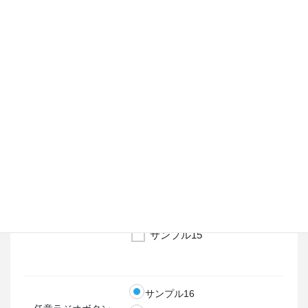
サンプル10
任意
チェックボッ
サンプル11
クス縦並び【１つ
を選択】
サンプル12
サンプル13
必須
チェックボッ
サンプル14
クス縦並び【複数
を選択】
サンプル15
サンプル16