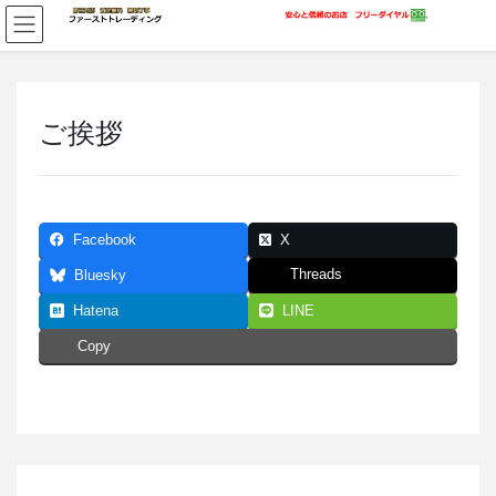
コ
ナ
ン
ビ
テ
ゲ
ン
ー
ツ
シ
に
ョ
ご挨拶
移
ン
動
に
移
動
Facebook
X
Threads
Bluesky
Hatena
LINE
Copy