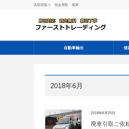
コ
ナ
高額買取り 現金買取 廃車
ン
ビ
テ
ゲ
ン
ー
ツ
シ
に
ョ
移
ン
自動車輸出
借
動
に
移
動
2018年6月
2018年6月25日
廃車引取ご依