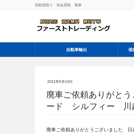
コ
ナ
高額買取り 現金買取 廃車
ン
ビ
テ
ゲ
ン
ー
ツ
シ
に
ョ
移
ン
自動車輸出
借
動
に
移
動
2021年5月14日
廃車ご依頼ありがとう
ード シルフィー 川
廃車ご依頼ありがとうございました 日