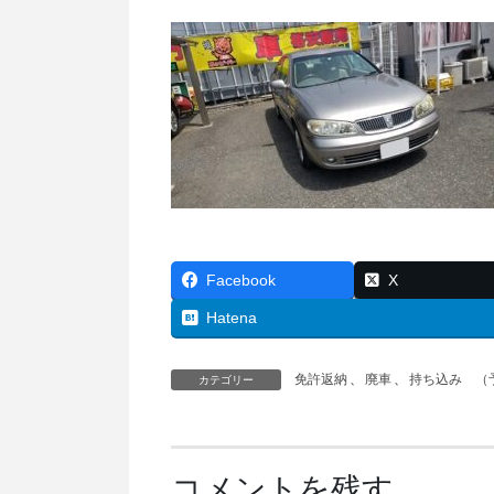
Facebook
X
Hatena
免許返納
、
廃車
、
持ち込み （
カテゴリー
コメントを残す