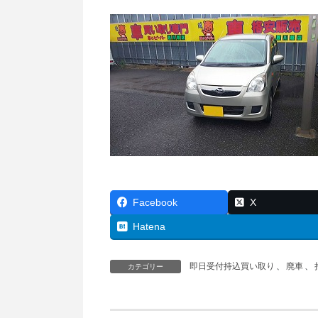
Facebook
X
Hatena
即日受付持込買い取り
、
廃車
、
カテゴリー