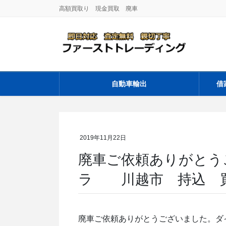
コ
ナ
高額買取り 現金買取 廃車
ン
ビ
テ
ゲ
ン
ー
ツ
シ
に
ョ
移
ン
自動車輸出
借
動
に
移
動
2019年11月22日
廃車ご依頼ありがとう
ラ 川越市 持込 
廃車ご依頼ありがとうございました。