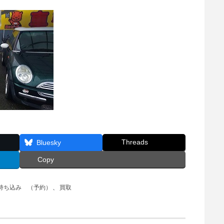
Threads
Bluesky
Copy
持ち込み （予約）
、
買取