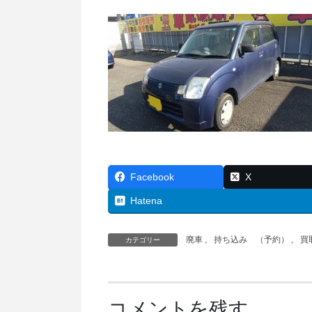
Facebook
X
Hatena
廃車
、
持ち込み （予約）
、
買
カテゴリー
コメントを残す