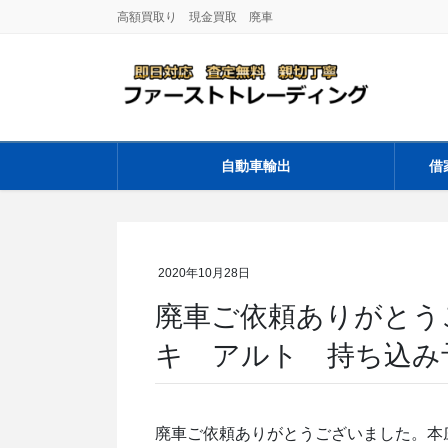
コ
ナ
高額買取り 現金買取 廃車
ン
ビ
テ
ゲ
ン
ー
ツ
シ
に
ョ
移
ン
自動車輸出
借
動
に
移
動
2020年10月28日
廃車ご依頼ありがとう
キ アルト 持ち込み
廃車ご依頼ありがとうございました。本