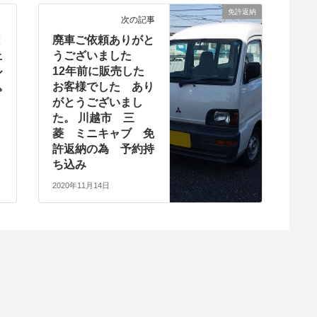
免許返納
次の記事
と
廃車ご依頼ありがと
上
うございました
ル
12年前に販売した
込
お客様でした あり
がとうございまし
た。 川越市 三
菱 ミニキャブ 免
許返納の為 予約持
ち込み
2020年11月14日