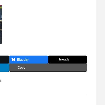
Threads
Bluesky
Copy
取