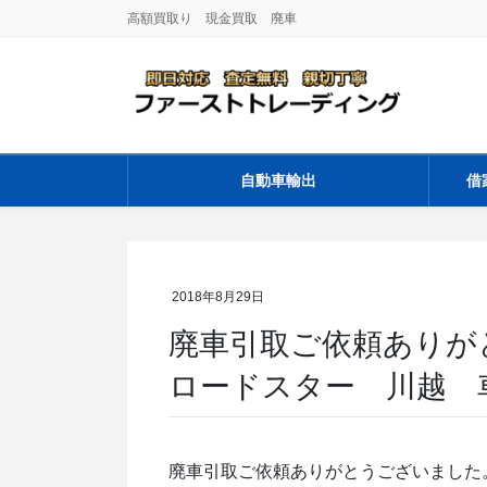
コ
ナ
高額買取り 現金買取 廃車
ン
ビ
テ
ゲ
ン
ー
ツ
シ
に
ョ
移
ン
自動車輸出
借
動
に
移
動
2018年8月29日
廃車引取ご依頼あり
ロードスター 川越 
廃車引取ご依頼ありがとうございました